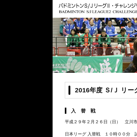
2016年度 Ｓ/Ｊ
入 替 戦
平成２９年２月２６日（日） 立川
日本リーグ 入替戦 １０時００分 