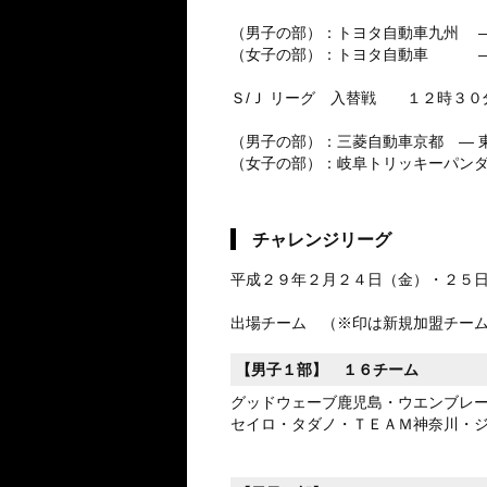
（男子の部）：トヨタ自動車九州 ―
（女子の部）：トヨタ自動車 ―
Ｓ/Ｊ リーグ 入替戦 １２時３０
（男子の部）：三菱自動車京都 ― 
（女子の部）：岐阜トリッキーパンダ
チャレンジリーグ
平成２９年２月２４日（金）・２５
出場チーム （※印は新規加盟チー
【男子１部】 １６チーム
グッドウェーブ鹿児島・ウエンブレ
セイロ・タダノ・ＴＥＡＭ神奈川・