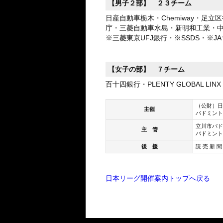
【男子２部】 ２３チーム
日産自動車栃木・Chemiway・足立
庁・三菱自動車水島・新明和工業・
※三菱東京UFJ銀行・※SSDS・※J
【女子の部】 ７チーム
百十四銀行・PLENTY GLOBAL
（公財）日
主催
バドミント
立川市バド
主 管
バドミント
後 援
読 売 新 聞
日本リーグ開催案内トップへ戻る