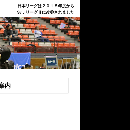
日本リーグは２０１８年度から
Ｓ/ＪリーグⅡに改称されました
案内