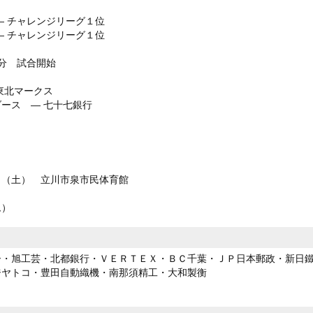
 チャレンジリーグ１位
 チャレンジリーグ１位
分 試合開始
東北マークス
ース ― 七十七銀行
日（土） 立川市泉市民体育館
ム）
ー・旭工芸・北都銀行・ＶＥＲＴＥＸ・ＢＣ千葉・ＪＰ日本郵政・新日
ジヤトコ・豊田自動織機・南那須精工・大和製衡