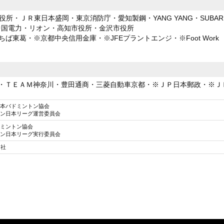
区役所・ＪＲ東日本盛岡・東京消防庁・愛知製鋼・YANG YANG・SUB
中国電力・リオン・高知市役所・金沢市役所
Aちば東葛・※京都中央信用金庫・※JFEプラントエンジ・※Foot Work
 LINX・ＴＥＡＭ神奈川・豊田通商・三菱自動車京都・※ＪＰ日本郵政・※
本バドミントン協会
ン日本リーグ運営委員会
ミントン協会
ン日本リーグ実行委員会
 社